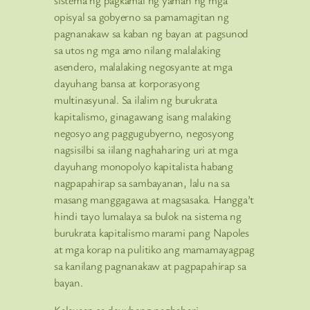
sistema ng pagkamal ng yaman ng mga
opisyal sa gobyerno sa pamamagitan ng
pagnanakaw sa kaban ng bayan at pagsunod
sa utos ng mga amo nilang malalaking
asendero, malalaking negosyante at mga
dayuhang bansa at korporasyong
multinasyunal. Sa ilalim ng burukrata
kapitalismo, ginagawang isang malaking
negosyo ang paggugubyerno, negosyong
nagsisilbi sa iilang naghaharing uri at mga
dayuhang monopolyo kapitalista habang
nagpapahirap sa sambayanan, lalu na sa
masang manggagawa at magsasaka. Hangga’t
hindi tayo lumalaya sa bulok na sistema ng
burukrata kapitalismo marami pang Napoles
at mga korap na pulitiko ang mamamayagpag
sa kanilang pagnanakaw at pagpapahirap sa
bayan.