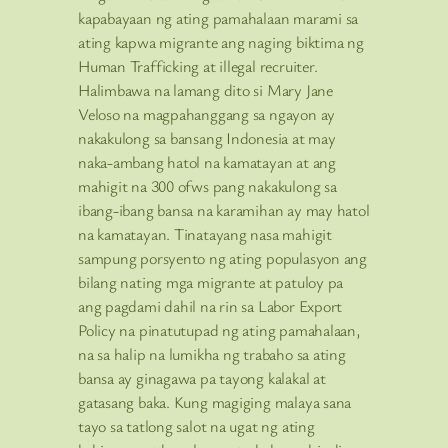
kapabayaan ng ating pamahalaan marami sa
ating kapwa migrante ang naging biktima ng
Human Trafficking at illegal recruiter.
Halimbawa na lamang dito si Mary Jane
Veloso na magpahanggang sa ngayon ay
nakakulong sa bansang Indonesia at may
naka-ambang hatol na kamatayan at ang
mahigit na 300 ofws pang nakakulong sa
ibang-ibang bansa na karamihan ay may hatol
na kamatayan. Tinatayang nasa mahigit
sampung porsyento ng ating populasyon ang
bilang nating mga migrante at patuloy pa
ang pagdami dahil na rin sa Labor Export
Policy na pinatutupad ng ating pamahalaan,
na sa halip na lumikha ng trabaho sa ating
bansa ay ginagawa pa tayong kalakal at
gatasang baka. Kung magiging malaya sana
tayo sa tatlong salot na ugat ng ating