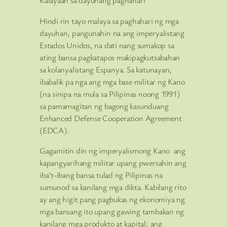
Kalayaan sa dayuhang paghahari
Hindi rin tayo malaya sa paghahari ng mga
dayuhan, pangunahin na ang imperyalistang
Estados Unidos, na dati nang sumakop sa
ating bansa pagkatapos makipagkutsabahan
sa kolanyalistang Espanya. Sa katunayan,
ibabalik pa nga ang mga base militar ng Kano
(na sinipa na mula sa Pilipinas noong 1991)
sa pamamagitan ng bagong kasunduang
Enhanced Defense Cooperation Agreement
(EDCA).
Gagamitin din ng imperyalismong Kano ang
kapangyarihang militar upang pwersahin ang
iba’t-ibang bansa tulad ng Pilipinas na
sumunod sa kanilang mga dikta. Kabilang rito
ay ang higit pang pagbukas ng ekonomiya ng
mga bansang ito upang gawing tambakan ng
kanilang mga produkto at kapital; ang