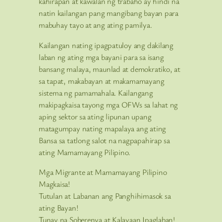
kahirapan at kawalan ng trabaho ay hindi na
natin kailangan pang mangibang bayan para
mabuhay tayo at ang ating pamilya.
Kailangan nating ipagpatuloy ang dakilang
laban ng ating mga bayani para sa isang
bansang malaya, maunlad at demokratiko, at
sa tapat, makabayan at makamamayang
sistema ng pamamahala. Kailangang
makipagkaisa tayong mga OFWs sa lahat ng
aping sektor sa ating lipunan upang
matagumpay nating mapalaya ang ating
Bansa sa tatlong salot na nagpapahirap sa
ating Mamamayang Pilipino.
Mga Migrante at Mamamayang Pilipino
Magkaisa!
Tutulan at Labanan ang Panghihimasok sa
ating Bayan!
Tunay na Soberenya at Kalayaan Ipaglaban!