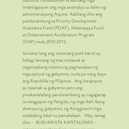
imbestigasyon ang mga anomalya sa ilalim ng
administrasyong Aquino. Kabilang dito ang
pandarambong sa Priority Development
Assistance Fund (PDAF), Malampaya Fund
at Disbursement Acceleration Program
(DAP) mula 2010-2013.
Sa totoo lang ang sistemang pork barrel ay
bahagi lamang ng mas malawak at
organisadong sistema ng pagnanakaw ng
mga opisyal ng gobyerno, mula pa nang itayo
ang Republika ng Pilipinas. Ang korapsyon
ay talamak sa gubyerno pero ang
pinakamalalang pandarambong ay nagaganap
sa tanggapan ng Pangulo, ng mga iba’t ibang
ahensya ng gubyerno, ng Konggreso’t mga
malalaking lokal na pamahalaan. May tawag
dito – BURUKRATA KAPITALISMO –