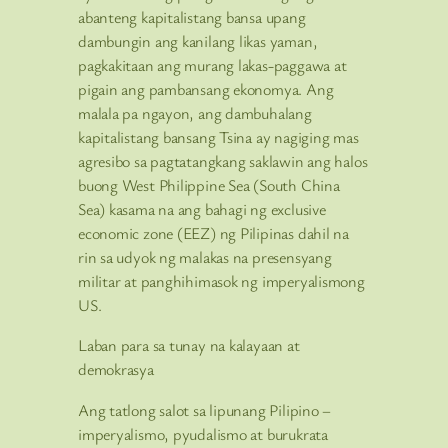
abanteng kapitalistang bansa upang
dambungin ang kanilang likas yaman,
pagkakitaan ang murang lakas-paggawa at
pigain ang pambansang ekonomya. Ang
malala pa ngayon, ang dambuhalang
kapitalistang bansang Tsina ay nagiging mas
agresibo sa pagtatangkang saklawin ang halos
buong West Philippine Sea (South China
Sea) kasama na ang bahagi ng exclusive
economic zone (EEZ) ng Pilipinas dahil na
rin sa udyok ng malakas na presensyang
militar at panghihimasok ng imperyalismong
US.
Laban para sa tunay na kalayaan at
demokrasya
Ang tatlong salot sa lipunang Pilipino –
imperyalismo, pyudalismo at burukrata