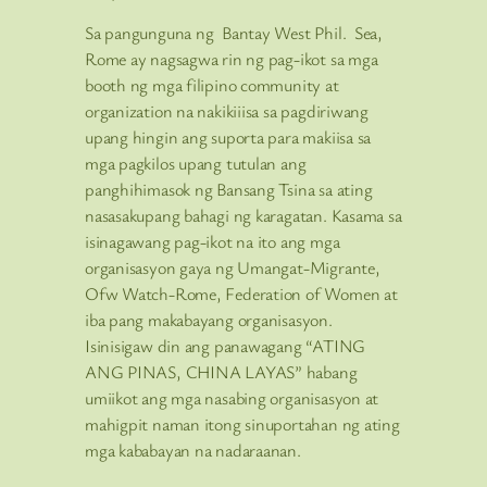
Sa pangunguna ng Bantay West Phil. Sea,
Rome ay nagsagwa rin ng pag-ikot sa mga
booth ng mga filipino community at
organization na nakikiiisa sa pagdiriwang
upang hingin ang suporta para makiisa sa
mga pagkilos upang tutulan ang
panghihimasok ng Bansang Tsina sa ating
nasasakupang bahagi ng karagatan. Kasama sa
isinagawang pag-ikot na ito ang mga
organisasyon gaya ng Umangat-Migrante,
Ofw Watch-Rome, Federation of Women at
iba pang makabayang organisasyon.
Isinisigaw din ang panawagang “ATING
ANG PINAS, CHINA LAYAS” habang
umiikot ang mga nasabing organisasyon at
mahigpit naman itong sinuportahan ng ating
mga kababayan na nadaraanan.