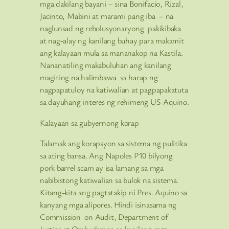
mga dakilang bayani – sina Bonifacio, Rizal,
Jacinto, Mabini at marami pang iba – na
naglunsad ng rebolusyonaryong pakikibaka
at nag-alay ng kanilang buhay para makamit
ang kalayaan mula sa mananakop na Kastila.
Nananatiling makabuluhan ang kanilang
magiting na halimbawa sa harap ng
nagpapatuloy na katiwalian at pagpapakatuta
sa dayuhang interes ng rehimeng US-Aquino.
Kalayaan sa gubyernong korap
Talamak ang korapsyon sa sistema ng pulitika
sa ating bansa. Ang Napoles P10 bilyong
pork barrel scam ay isa lamang sa mga
nabibistong katiwalian sa bulok na sistema.
Kitang-kita ang pagtatakip ni Pres. Aquino sa
kanyang mga alipores. Hindi isinasama ng
Commission on Audit, Department of
Justice at Ombudsman sa kanilang mga