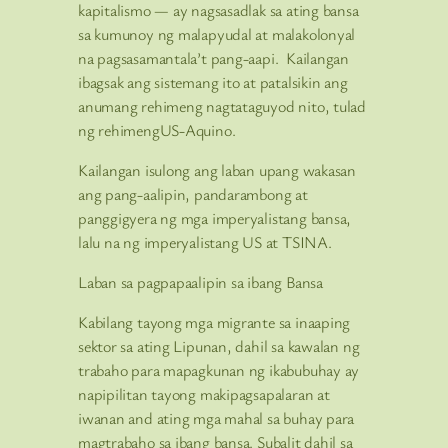
kapitalismo — ay nagsasadlak sa ating bansa
sa kumunoy ng malapyudal at malakolonyal
na pagsasamantala’t pang-aapi. Kailangan
ibagsak ang sistemang ito at patalsikin ang
anumang rehimeng nagtataguyod nito, tulad
ng rehimengUS-Aquino.
Kailangan isulong ang laban upang wakasan
ang pang-aalipin, pandarambong at
panggigyera ng mga imperyalistang bansa,
lalu na ng imperyalistang US at TSINA.
Laban sa pagpapaalipin sa ibang Bansa
Kabilang tayong mga migrante sa inaaping
sektor sa ating Lipunan, dahil sa kawalan ng
trabaho para mapagkunan ng ikabubuhay ay
napipilitan tayong makipagsapalaran at
iwanan and ating mga mahal sa buhay para
magtrabaho sa ibang bansa. Subalit dahil sa