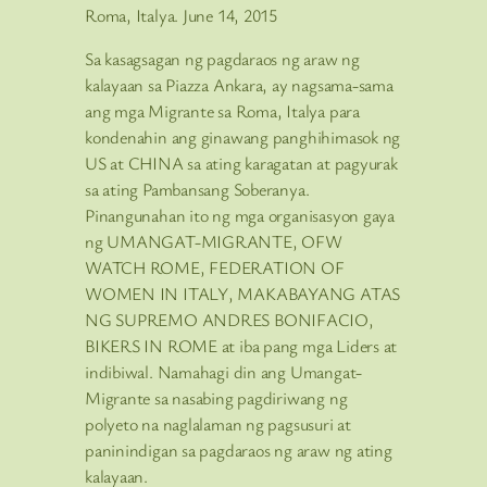
Roma, Italya. June 14, 2015
Sa kasagsagan ng pagdaraos ng araw ng
kalayaan sa Piazza Ankara, ay nagsama-sama
ang mga Migrante sa Roma, Italya para
kondenahin ang ginawang panghihimasok ng
US at CHINA sa ating karagatan at pagyurak
sa ating Pambansang Soberanya.
Pinangunahan ito ng mga organisasyon gaya
ng UMANGAT-MIGRANTE, OFW
WATCH ROME, FEDERATION OF
WOMEN IN ITALY, MAKABAYANG ATAS
NG SUPREMO ANDRES BONIFACIO,
BIKERS IN ROME at iba pang mga Liders at
indibiwal. Namahagi din ang Umangat-
Migrante sa nasabing pagdiriwang ng
polyeto na naglalaman ng pagsusuri at
paninindigan sa pagdaraos ng araw ng ating
kalayaan.