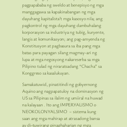
pagpapababa ng sweldo at benepisyo ng mga
manggagawa sa kapakinabangan ng mga
dayuhang kapitalista’t mga kasosyo nila; ang
pagkontrol ng mga dayuhang dambuhalang
korporasyon sa industriya ng tubig, kuryente,
langis at komunikasyon; ang pag-amyenda ng
Konstitusyon at pagbasura sa iba pang mga
batas para payagan silang magmay-ari ng
lupa at mga negosyong nakareserba sa mga
Pilipino tulad ng niraratsadang “Chacha” sa
Konggreso sa kasalukuyan.
Samakatuwid, pinatitindi ng gobyernong
Aquino ang nagpapatuloy na dominasyon ng
US sa Pilipinas sa ilalim ng umiiral na huwad
na kalayaan . Ito ang IMPERYALISMO o
NEOKOLONYALSIMO – sistema kung
saan ang mga mahirap at atrasadong bansa
ay di-tuwirang pinaghaharian ng mga